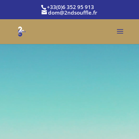
+33(0)6 352 95 913
dom@2ndsouffle.fr
Lecteur
vidéo