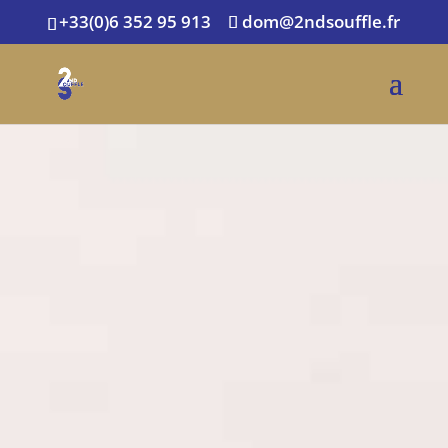
+33(0)6 352 95 913
dom@2ndsouffle.fr